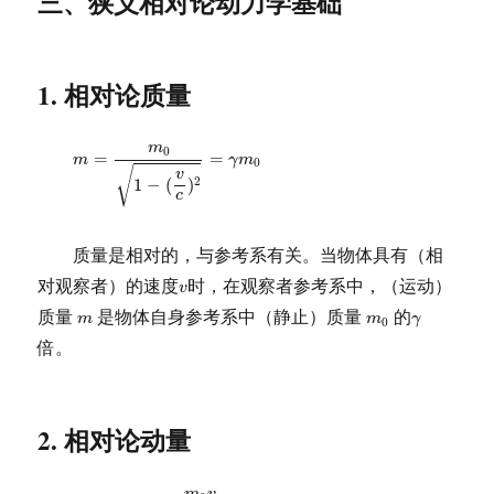
三、狭义相对论动力学基础
1. 相对论质量
m
=
m
0
1
−
(
v
c
)
2
=
γ
m
0
m
0
=
=
m
γ
m
0
√
v
1
−
(
)
2
c
质量是相对的，与参考系有关。当物体具有（相
v
对观察者）的速度
时，在观察者参考系中，（运动）
v
m
m
0
γ
质量
是物体自身参考系中（静止）质量
的
m
m
γ
0
倍。
2. 相对论动量
p
=
m
v
=
m
0
v
1
−
(
v
c
)
2
=
γ
m
0
v