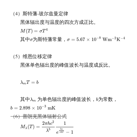
（4）斯特藩-玻尔兹曼定律
黑体辐出度与温度的四次方成正比。
M
(
T
)
=
σ
T
4
4
(
)
=
M
T
σ
T
σ
=
5.67
×
10
−
8
W
m
−
2
K
−
4
σ
其中
为斯特藩常量，
−
8
−
2
−
4
=
5.67
×
10
W
m
K
σ
σ
（5）维恩位移定律
黑体单色辐出度的峰值波长与温度成反比。
λ
m
T
=
b
=
λ
T
b
m
λ
m
b
其中
为单色辐出度的峰值波长，
为常数，
λ
b
m
b
=
2.898
×
10
−
3
m
K
−
3
=
2.898
×
10
m
K
b
（6）普朗克黑体辐射公式
M
λ
(
T
)
=
2
π
h
c
2
λ
5
1
e
h
c
λ
k
T
−
1
2
2
1
π
h
c
(
)
=
M
T
λ
5
h
c
λ
−
1
e
λ
k
T