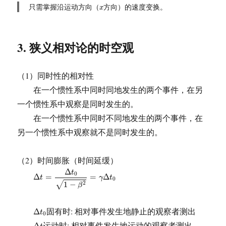
x
只需掌握沿运动方向（
方向）的速度变换。
x
3. 狭义相对论的时空观
（1）同时性的相对性
在一个惯性系中同时同地发生的两个事件，在另
一个惯性系中观察是同时发生的。
在一个惯性系中同时不同地发生的两个事件，在
另一个惯性系中观察就不是同时发生的。
（2）时间膨胀（时间延缓）
Δ
t
=
Δ
t
0
1
−
β
2
=
γ
Δ
t
0
Δ
t
0
Δ
=
=
Δ
t
γ
t
0
1
−
2
√
β
Δ
t
0
固有时: 相对事件发生地静止的观察者测出
Δ
t
0
Δ
t
运动时: 相对事件发生地运动的观察者测出
Δ