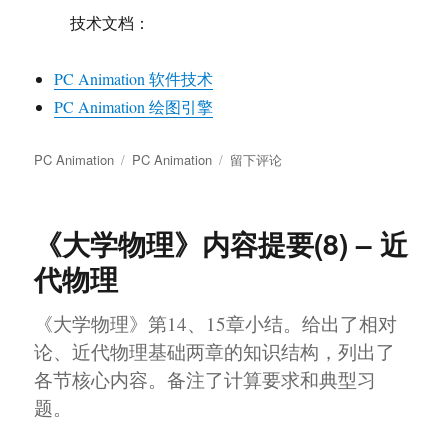
技术文档：
PC Animation 软件技术
PC Animation 绘图引擎
分
标
于
PC Animation
PC Animation
留下评论
类
签
PC
Animation
教
《大学物理》内容提要(8) – 近
学
PPT
代物理
程
控
《大学物理》第14、15章小结。给出了相对
动
画
论、近代物理基础两章的知识结构，列出了
V2.0
各节核心内容。备注了计算要求和典型习
题。