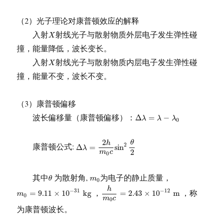
（2）光子理论对康普顿效应的解释
X
入射
射线光子与散射物质外层电子发生弹性碰
X
撞，能量降低，波长变长。
X
入射
射线光子与散射物质内层电子发生弹性碰
X
撞，能量不变，波长不变。
（3）康普顿偏移
Δ
λ
=
λ
−
λ
0
波长偏移量（康普顿偏移）：
Δ
=
−
λ
λ
λ
0
Δ
λ
=
2
h
m
0
c
sin
2
θ
2
2
θ
h
康普顿公式:
2
Δ
=
sin
λ
2
m
c
0
θ
m
0
其中
为散射角,
为电子的静止质量，
θ
m
0
h
m
0
c
=
2.43
×
10
−
12
m
m
0
=
9.11
×
10
−
31
k
g
h
，
，称
−
31
−
12
=
9.11
×
10
k
g
=
2.43
×
10
m
m
0
m
c
0
为康普顿波长。