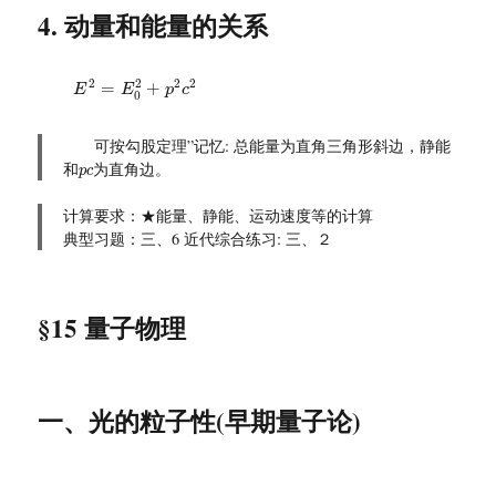
4. 动量和能量的关系
E
2
=
E
0
2
+
p
2
c
2
2
2
2
2
=
+
E
E
p
c
0
可按勾股定理”记忆: 总能量为直角三角形斜边，静能
p
c
和
为直角边。
p
c
计算要求：★能量、静能、运动速度等的计算
典型习题：三、6 近代综合练习: 三、２
§15 量子物理
一、光的粒子性(早期量子论)