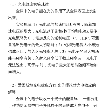
（1）光电效应实验规律
金属中的电子能在光的作用下从金属表面上发射
出来。
实验规律: 1）光电流与加速电压U有关，随着加
速电压的增大，光电流趋于饱和(趋于饱和电流); 要使
−
U
0
U
0
光电流降为０，需加反向的遏制电压
，由
可测
−
U
U
0
0
量逸出光电子的最大初动能；2）饱和光电流大小与光
强成正比，与入射光频率无关；3）光电子的最大初动
ν
0
能与频率有关，入射光频率低于截止频率
，光电子
ν
0
ν
0
无法逸出，高于
时，光电子最大初动能随频率增加
ν
0
而增大。
（2）爱因斯坦光电效应方程,光子理论对光电效应的
解释
h
ν
金属中的电子吸收一个光子的能量
，一部分用
h
ν
于作功使金属中电子挣脱原子的束缚成为光电子，另