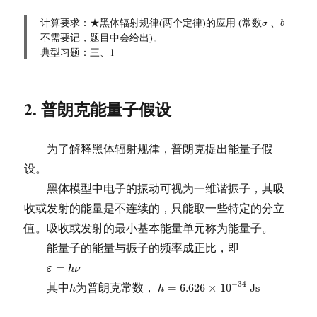
b
σ
计算要求：★黑体辐射规律(两个定律)的应用 (常数
、
σ
b
不需要记，题目中会给出)。
典型习题：三、1
2. 普朗克能量子假设
为了解释黑体辐射规律，普朗克提出能量子假
设。
黑体模型中电子的振动可视为一维谐振子，其吸
收或发射的能量是不连续的，只能取一些特定的分立
值。吸收或发射的最小基本能量单元称为能量子。
能量子的能量与振子的频率成正比，即
ε
=
h
ν
=
ε
h
ν
h
=
6.626
×
10
−
34
J
s
h
其中
为普朗克常数，
−
34
=
6.626
×
10
J
s
h
h