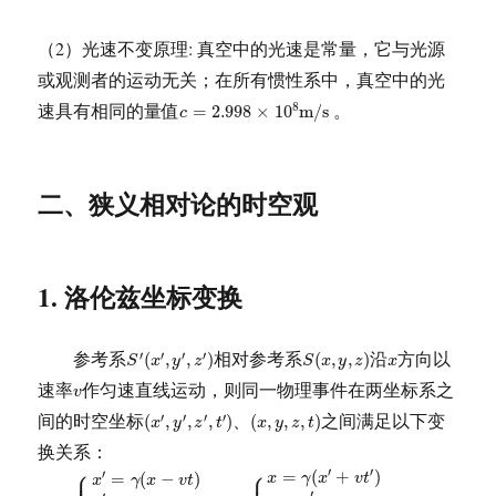
（2）光速不变原理: 真空中的光速是常量，它与光源
或观测者的运动无关；在所有惯性系中，真空中的光
c
=
2.998
×
10
8
m
/
s
速具有相同的量值
。
8
=
2.998
×
10
m
/
s
c
二、狭义相对论的时空观
1. 洛伦兹坐标变换
S
′
(
x
′
,
y
′
,
z
′
)
S
(
x
,
y
,
z
)
x
参考系
相对参考系
沿
方向以
′
′
′
′
(
,
,
)
(
,
,
)
S
x
y
z
S
x
y
z
x
v
速率
作匀速直线运动，则同一物理事件在两坐标系之
v
(
x
′
,
y
′
,
z
′
,
t
′
)
(
x
,
y
,
z
,
t
)
间的时空坐标
、
之间满足以下变
′
′
′
′
(
,
,
,
)
(
,
,
,
)
x
y
z
t
x
y
z
t
换关系：
{
x
′
=
γ
(
x
−
v
t
)
y
′
=
y
z
′
=
z
t
′
=
γ
(
t
−
v
x
c
2
)
{
x
=
γ
(
x
′
+
v
t
′
)
y
=
y
′
z
=
z
′
t
=
γ
(
t
⎧
⎧
⎪

′
′
=
(
+
)
⎪

′
=
(
−
)
⎪

x
γ
x
v
t
x
γ
x
v
t
′