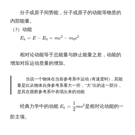
分子或原子间势能，分子或原子的动能等物质的
内部能量。
（3）动能
E
k
=
E
−
E
0
=
m
c
2
−
m
0
c
2
2
2
=
−
=
−
E
E
E
m
c
m
c
0
0
k
相对论动能等于总能量与静止能量之差，动能的
增加对应运动质量的增加。
当说一个物体在当前参考系中运动 (有速度时)，其能
量是比从物体自身参考系看大一些，“大”出的这一部分，
是其在观察参考系中表现出来的动能
E
k
=
1
2
m
v
2
1
经典力学中的动能
是相对论动能的一
2
=
E
m
v
k
2
阶主项。