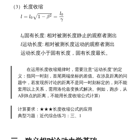
（3）长度收缩
l
=
l
0
1
−
β
2
=
l
0
γ
l
0
=
1
−
=
2
√
l
l
β
0
γ
l
0
固有长度: 相对被测长度静止的观察者测出
l
0
l
运动长度: 相对被测长度运动的观察者测出
l
运动长度小于固有长度，固有长度最长。
在运用长度收缩规律时，需要注意“运动长度”的定
义：指同一时刻，首尾两端坐标的差值。在涉及距离的问
题中，若发现所讨论的距离不是同一时刻标定的，则不能
套用以上关系，需用洛伦兹变换式解决。例如，跑步，从
A到B点的距离，不能用长度收缩公式计算)
计算要求：★★★长度收缩公式的应用
典型习题：近代综合练习：三、1