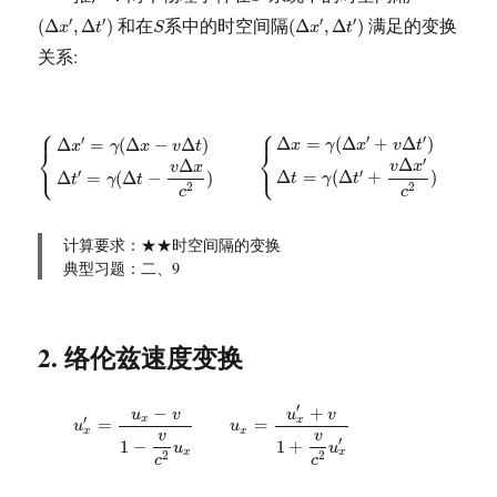
S
(
Δ
x
′
,
Δ
t
′
)
(
Δ
x
′
,
Δ
t
′
)
和在
系中的时空间隔
满足的变换
′
′
′
′
(
Δ
,
Δ
)
(
Δ
,
Δ
)
x
t
S
x
t
关系:
⎧
⎧
{
Δ
x
′
=
γ
(
Δ
x
−
v
Δ
t
)
Δ
t
′
=
γ
(
Δ
t
−
v
Δ
x
c
2
)
{
Δ
x
=
γ
(
Δ
x
′
+
v
Δ
t
′
)
Δ
t
=
γ
(
Δ
t
′
+
v
′
′
′
Δ
=
(
Δ
+
Δ
)
Δ
=
(
Δ
−
Δ
)
x
γ
x
v
t
x
γ
x
v
t
⎨
⎨
⎩
⎩
′
Δ
Δ
v
x
v
x
′
′
Δ
=
(
Δ
+
)
Δ
=
(
Δ
−
)
t
γ
t
t
γ
t
2
2
c
c
计算要求：★★时空间隔的变换
典型习题：二、9
2. 络伦兹速度变换
u
x
′
=
u
x
−
v
1
−
v
c
2
u
x
u
x
=
u
x
′
+
v
1
+
v
c
2
u
x
′
′
−
+
u
v
u
v
′
x
x
=
=
u
u
x
x
v
v
′
1
−
1
+
u
u
x
x
2
2
c
c