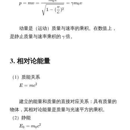
m
v
0
=
=
=
p
m
v
γ
m
v
0
√
v
1
−
(
)
2
c
动量是（运动）质量与速率的乘积。在数值上，
γ
是静止质量与速率乘积的
倍。
γ
3. 相对论能量
（1）质能关系
E
=
m
c
2
2
=
E
m
c
建立的能量和质量的直接对应关系：具有质量的
物体，其相对论能量是质量与光速平方的乘积。
（2）静能
E
0
=
m
0
c
2
2
=
E
m
c
0
0