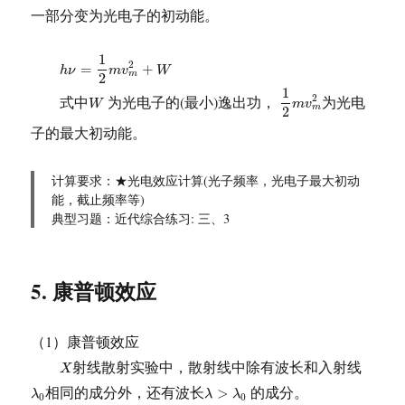
一部分变为光电子的初动能。
h
ν
=
1
2
m
v
m
2
+
W
1
2
=
+
h
ν
m
v
W
m
2
1
2
m
v
m
2
1
W
式中
为光电子的(最小)逸出功，
为光电
2
W
m
v
m
2
子的最大初动能。
计算要求：★光电效应计算(光子频率，光电子最大初动
能，截止频率等)
典型习题：近代综合练习: 三、3
5. 康普顿效应
（1）康普顿效应
X
射线散射实验中，散射线中除有波长和入射线
X
λ
0
λ
>
λ
0
相同的成分外，还有波长
的成分。
>
λ
λ
λ
0
0