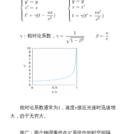
⎪

⎪

⎪

⎪

⎪

⎪
⎪
=
′
=
y
y
y
y
⎨
⎨
′
=
′
=
z
z
⎪

z
z
⎪

⎪

⎪

⎪

⎪

⎪

⎪

⎪
⎩
⎪
′
⎩
v
x
v
x
′
=
(
−
)
′
=
(
+
)
t
γ
t
t
γ
t
2
2
c
c
γ
=
1
1
−
β
2
β
=
v
c
1
v
γ
：相对论系数，
=
=
γ
γ
β
c
1
−
2
√
β
1
v
相对论系数通常为
，速度
接近光速时迅速增
1
v
大，趋于无穷大。
S
′
推广：两个物理事件在
系统中的时空间隔
′
S