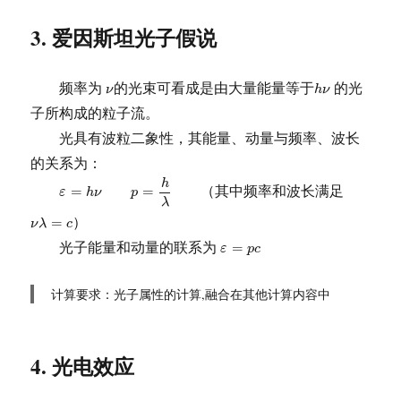
3. 爱因斯坦光子假说
h
ν
ν
频率为
的光束可看成是由大量能量等于
的光
ν
h
ν
子所构成的粒子流。
光具有波粒二象性，其能量、动量与频率、波长
的关系为：
ε
=
h
ν
p
=
h
λ
h
（其中频率和波长满足
=
=
ε
h
ν
p
λ
ν
λ
=
c
）
=
ν
λ
c
ε
=
p
c
光子能量和动量的联系为
=
ε
p
c
计算要求：光子属性的计算,融合在其他计算内容中
4. 光电效应