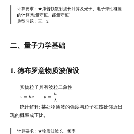
计算要求：★康普顿散射波长计算及光子、电子弹性碰撞
的计算(动量守恒、能量守恒）
典型习题：三、2
二、量子力学基础
1. 德布罗意物质波假设
实物粒子具有波粒二象性
ε
=
h
ν
p
=
h
λ
h
=
=
ε
h
ν
p
λ
统计解释: 某处物质波的强度与粒子在该处邻近出
现的概率成正比。
计算要求：★物质波波长、频率